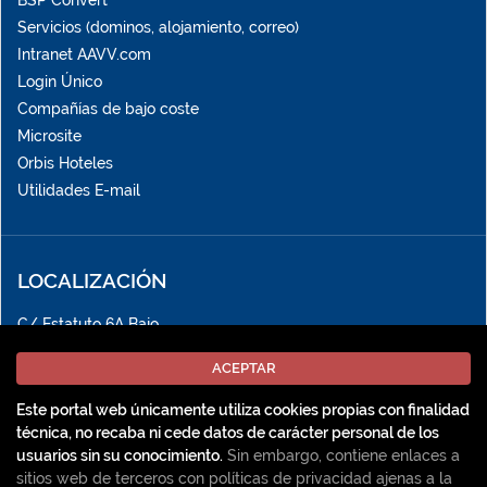
Servicios (dominos, alojamiento, correo)
Intranet AAVV.com
Login Único
Compañías de bajo coste
Microsite
Orbis Hoteles
Utilidades E-mail
LOCALIZACIÓN
C/ Estatuto 6A Bajo
12004 Castellón de la Plana
pipeline@pipeline.es
Este portal web únicamente utiliza cookies propias con finalidad
técnica, no recaba ni cede datos de carácter personal de los
Localizar oficina
usuarios sin su conocimiento.
Sin embargo, contiene enlaces a
sitios web de terceros con políticas de privacidad ajenas a la